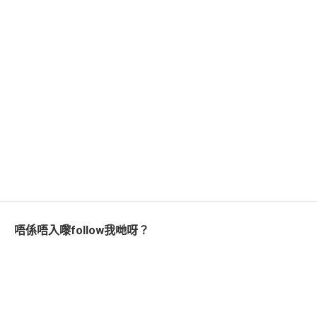
唔係唔入嚟follow我哋呀？