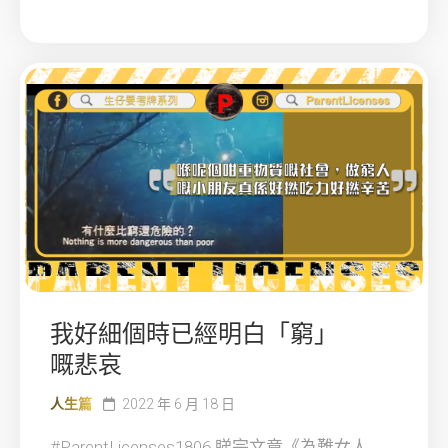
我好細個時已經明白「窮」
嘅悲哀
人生篇
2022 年 6 月 18 日
#ParentLicenses1806 睇完文章《為難女人