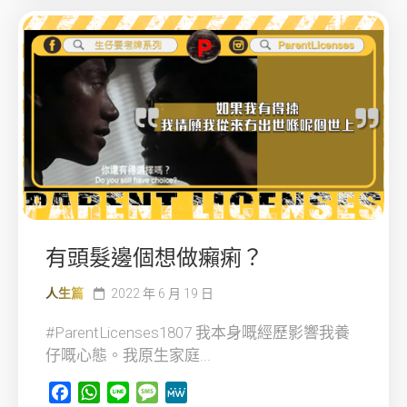
有頭髮邊個想做癩痢？
人生篇
2022 年 6 月 19 日
#ParentLicenses1807 我本身嘅經歷影響我養
仔嘅心態。我原生家庭...
Facebook
WhatsApp
Line
Message
MeWe