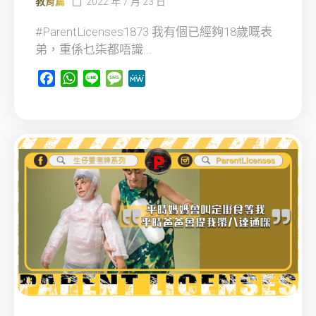
教育篇
2022 年 7 月 23 日
#ParentLicenses1873 我有個已經夠18歲嘅表
弟，重係乜柒都唔識...
Facebook
WhatsApp
Line
Message
MeWe