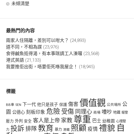
未傾清楚
最熱門的內容
兩家人住隔離，差別可以咁大？
(24,893)
道不同，不相為謀
(23,976)
食得鹹魚抵得渴，有本事咪請工人湊囉
(23,568)
港式英語
(21,133)
我要推佢出街，唔要佢死喺我屋企！
(18,945)
標籤
價值觀
傷害
公
下一代
他只是孩子
保護
BB車
公共場所
SEN
危險
受傷
同理心
嘈吵
園
刻板印象
公德心
商場
地鐵
報警
尊重
客人是上帝
家教
巴士
幼稚園
壓力
外判
安全
心理壓
自
禮貌
教育
照顧
投訴
排隊
疫情
力
暴力
港鐵