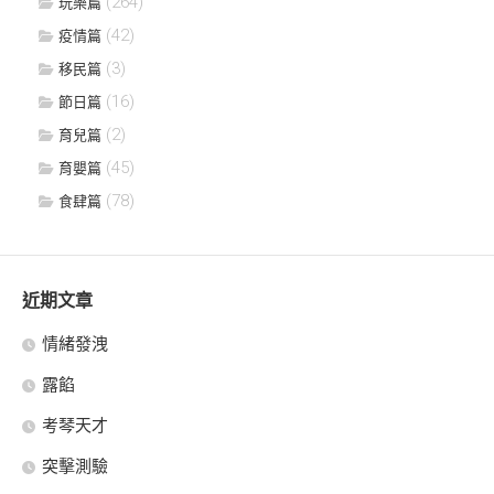
(264)
玩樂篇
(42)
疫情篇
(3)
移民篇
(16)
節日篇
(2)
育兒篇
(45)
育嬰篇
(78)
食肆篇
近期文章
情緒發洩
露餡
考琴天才
突擊測驗