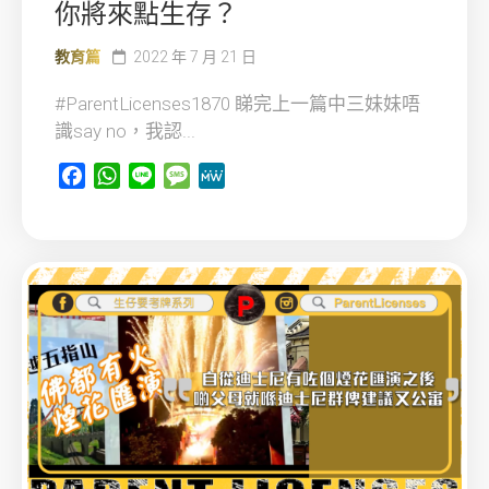
你將來點生存？
教育篇
2022 年 7 月 21 日
#ParentLicenses1870 睇完上一篇中三妹妹唔
識say no，我認...
Facebook
WhatsApp
Line
Message
MeWe