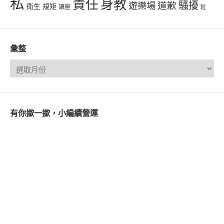
私
責任
身教
騷擾
遊樂場
道歉
衛生
規矩
讓座
𨋢
彙整
有你撳一撳，小編續營運