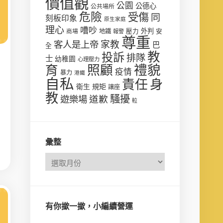
價值觀
公園
公德心
公共場所
危險
受傷
同
刻板印象
原生家庭
理心
嘈吵
壓力
外判
安
商場
地鐵
報警
尊重
客人是上帝
家教
巴
全
教
投訴
排隊
士
幼稚園
心理壓力
禮貌
育
照顧
疫情
暴力
港鐵
自私
責任
身
衛生
規矩
讓座
教
騷擾
遊樂場
道歉
𨋢
彙整
有你撳一撳，小編續營運