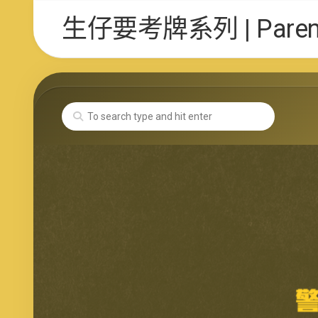
Skip
生仔要考牌系列 | Parent 
to
content