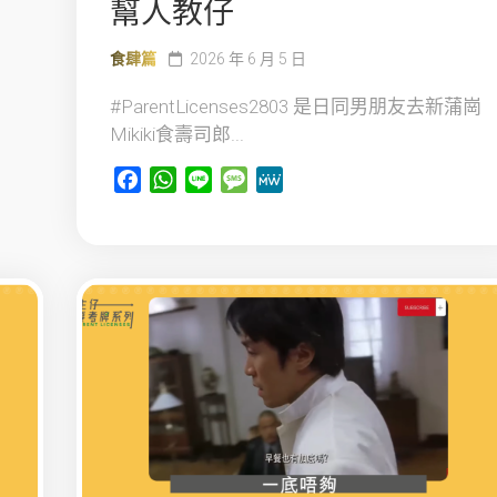
幫人教仔
食肆篇
2026 年 6 月 5 日
#ParentLicenses2803 是日同男朋友去新蒲崗
Mikiki食壽司郎...
Facebook
WhatsApp
Line
Message
MeWe