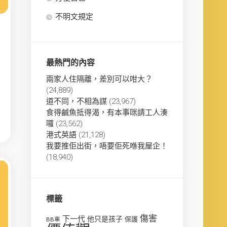
不明文規定
最熱門的內容
兩家人住隔離，差別可以咁大？
(24,889)
道不同，不相為謀
(23,967)
食得鹹魚抵得渴，有本事咪請工人湊
囉
(23,562)
港式英語
(21,128)
我要推佢出街，唔要佢死喺我屋企！
(18,940)
標籤
傷害
下一代
他只是孩子
保護
BB車