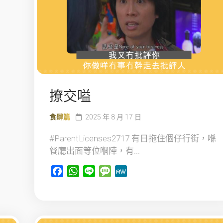
撩交嗌
食肆篇
2025 年 8 月 17 日
#ParentLicenses2717 有日拖住個仔行街，喺
餐廳出面等位嗰陣，有...
Facebook
WhatsApp
Line
Message
MeWe