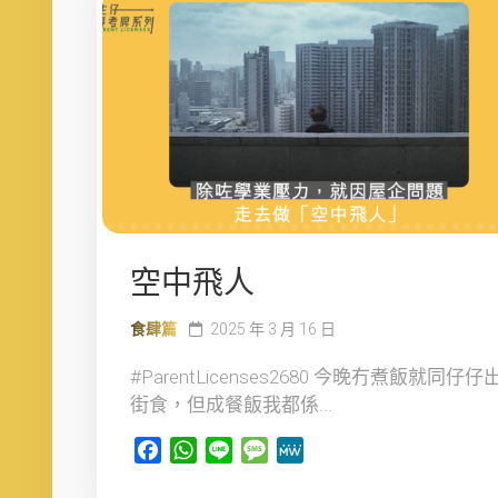
空中飛人
食肆篇
2025 年 3 月 16 日
#ParentLicenses2680 今晚冇煮飯就同仔仔
街食，但成餐飯我都係...
Facebook
WhatsApp
Line
Message
MeWe