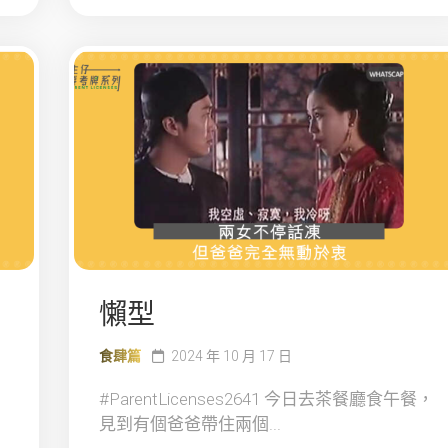
懶型
食肆篇
2024 年 10 月 17 日
#ParentLicenses2641 今日去茶餐廳食午餐，
見到有個爸爸帶住兩個...