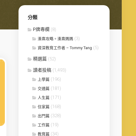
分類
P牌專欄
(8)
(3)
湊熹攻略。湊熹媽媽
(5)
資深教育工作者 – Tommy Tang
精選篇
(52)
讀者投稿
(1,493)
(196)
上學篇
(181)
交通篇
(171)
人生篇
(168)
住家篇
(328)
出門篇
(19)
工作篇
(34)
教育篇