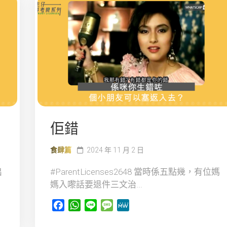
佢錯
食肆篇
2024 年 11 月 2 日
出
#ParentLicenses2648 當時係五點幾，有位媽
媽入嚟話要退件三文治...
Facebook
WhatsApp
Line
Message
MeWe