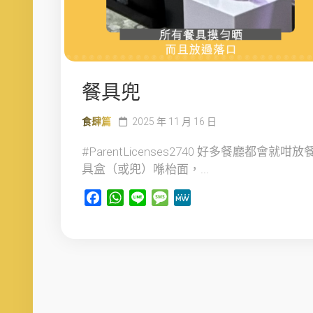
餐具兜
食肆篇
2025 年 11 月 16 日
#ParentLicenses2740 好多餐廳都會就咁放
具盒（或兜）喺枱面，...
Facebook
WhatsApp
Line
Message
MeWe