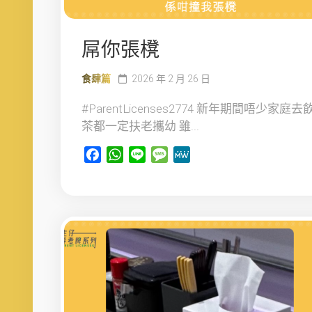
屌你張櫈
食肆篇
2026 年 2 月 26 日
#ParentLicenses2774 新年期間唔少家庭去
茶都一定扶老攜幼 雖...
Facebook
WhatsApp
Line
Message
MeWe