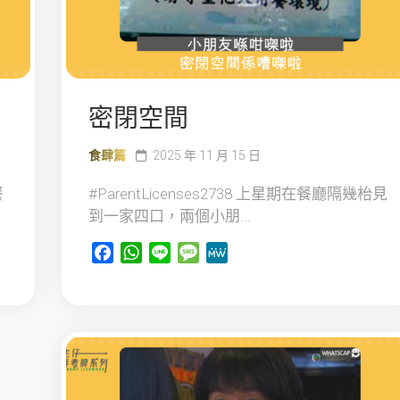
密閉空間
食肆篇
2025 年 11 月 15 日
餐
#ParentLicenses2738 上星期在餐廳隔幾枱見
到一家四口，兩個小朋...
Facebook
WhatsApp
Line
Message
MeWe