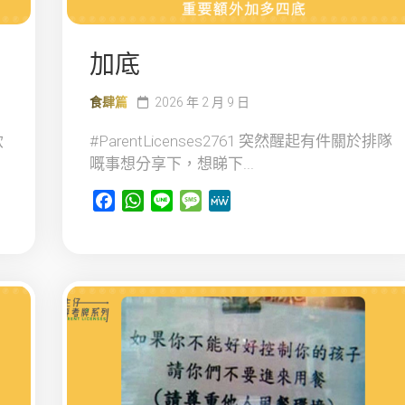
加底
食肆篇
2026 年 2 月 9 日
飲
#ParentLicenses2761 突然醒起有件關於排隊
嘅事想分享下，想睇下...
Facebook
WhatsApp
Line
Message
MeWe