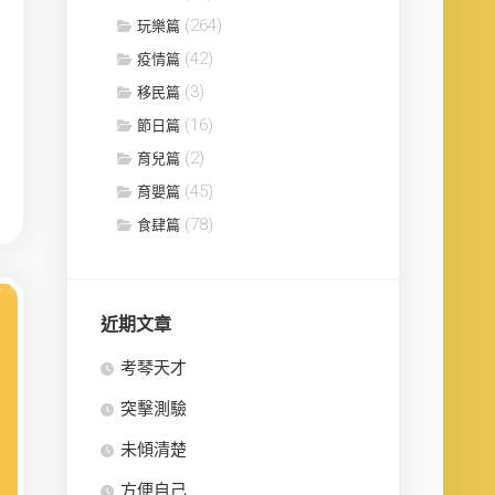
(264)
玩樂篇
(42)
疫情篇
(3)
移民篇
(16)
節日篇
(2)
育兒篇
(45)
育嬰篇
(78)
食肆篇
近期文章
考琴天才
突擊測驗
未傾清楚
方便自己