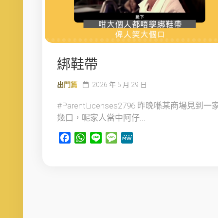
綁鞋帶
出門篇
2026 年 5 月 29 日
#ParentLicenses2796 昨晚喺某商場見到一
幾口，呢家人當中阿仔...
Facebook
WhatsApp
Line
Message
MeWe