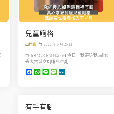
兒童廁格
出門篇
2026 年 5 月 25 日
家
#ParentLicenses2794 今日，我帶咗我5歲女
去太古城女廁嘅兒童廁...
Facebook
WhatsApp
Line
Message
MeWe
有手有腳