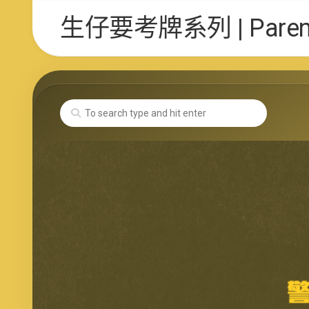
Skip
生仔要考牌系列 | Parent 
to
content