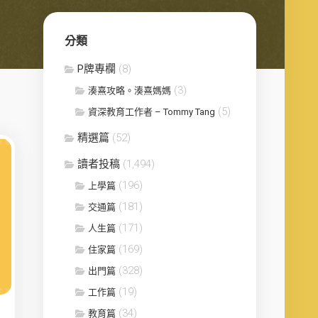
分類
P牌專欄
(8)
(3)
湊熹攻略。湊熹媽媽
(5)
資深教育工作者 – Tommy Tang
精選篇
(52)
讀者投稿
(1,494)
(196)
上學篇
(181)
交通篇
(171)
人生篇
(169)
住家篇
(328)
出門篇
(19)
工作篇
(34)
教育篇