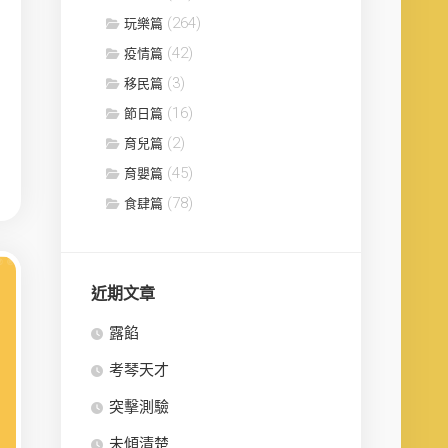
(264)
玩樂篇
(42)
疫情篇
(3)
移民篇
(16)
節日篇
(2)
育兒篇
(45)
育嬰篇
(78)
食肆篇
近期文章
露餡
考琴天才
突擊測驗
未傾清楚