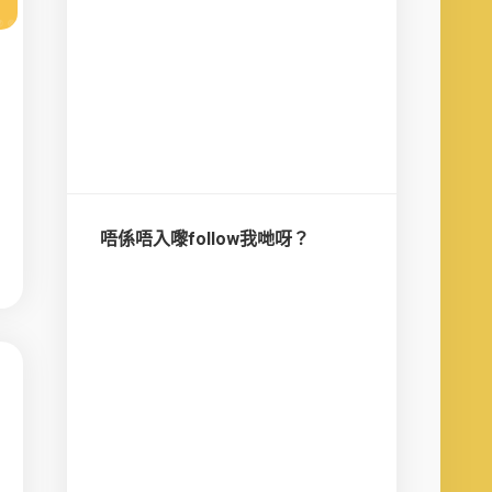
唔係唔入嚟follow我哋呀？