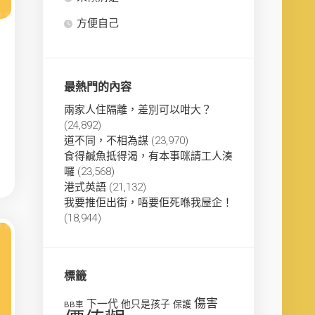
方便自己
最熱門的內容
兩家人住隔離，差別可以咁大？
(24,892)
道不同，不相為謀
(23,970)
食得鹹魚抵得渴，有本事咪請工人湊
囉
(23,568)
港式英語
(21,132)
我要推佢出街，唔要佢死喺我屋企！
(18,944)
標籤
傷害
下一代
他只是孩子
保護
BB車