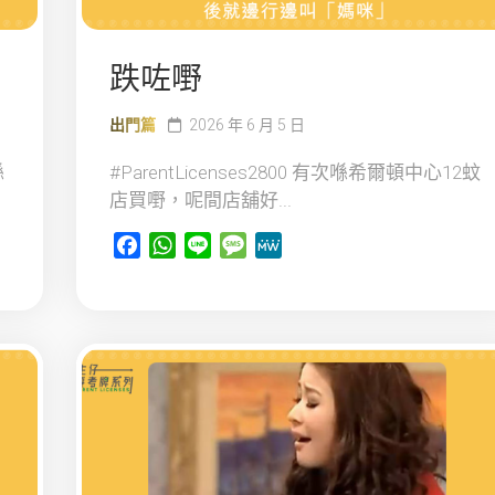
跌咗嘢
出門篇
2026 年 6 月 5 日
喺
#ParentLicenses2800 有次喺希爾頓中心12蚊
店買嘢，呢間店舖好...
Facebook
WhatsApp
Line
Message
MeWe