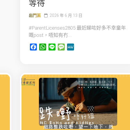
等待
出門篇
2026 年 6 月 13 日
#ParentLicenses2805 最近睇咗好多不幸童年
嘅post，唔知有冇...
Facebook
WhatsApp
Line
Message
MeWe