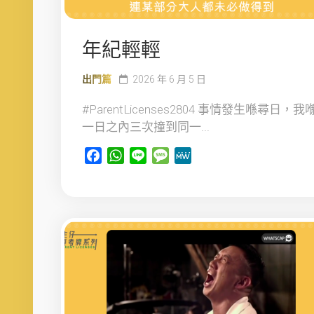
年紀輕輕
出門篇
2026 年 6 月 5 日
#ParentLicenses2804 事情發生喺尋日，我
一日之內三次撞到同一...
Facebook
WhatsApp
Line
Message
MeWe