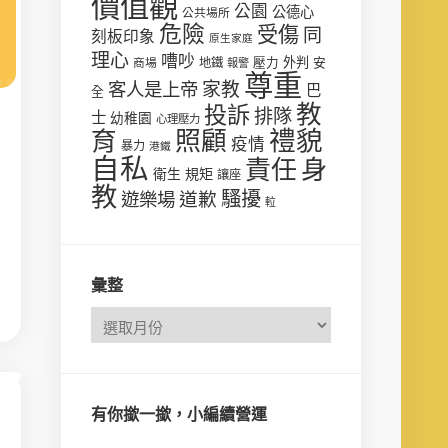
價值觀
公園
公德心
公共場所
危險
受傷
同
刻板印象
原生家庭
理心
嘈吵
壓力
外判
安
商場
地鐵
報警
尊重
客人是上帝
家教
巴
全
教
投訴
排隊
士
幼稚園
心理壓力
禮貌
育
照顧
疫情
暴力
港鐵
自私
責任
身
衛生
規矩
讓座
教
騷擾
遊樂場
道歉
𨋢
彙整
有你撳一撳，小編續營運