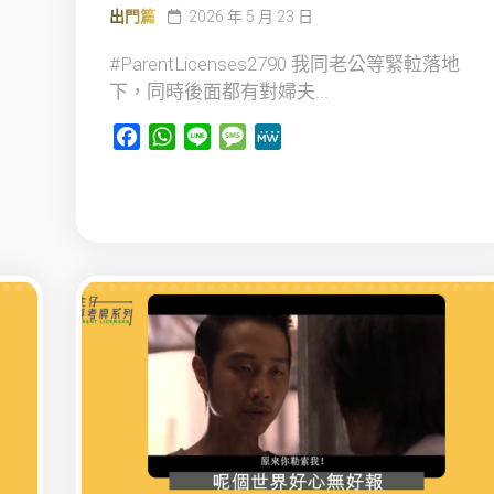
出門篇
2026 年 5 月 23 日
#ParentLicenses2790 我同老公等緊𨋢落地
下，同時後面都有對婦夫...
Facebook
WhatsApp
Line
Message
MeWe