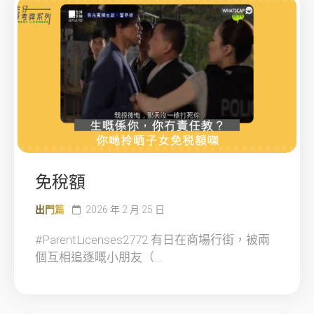
免稅額
出門篇
2026 年 2 月 25 日
#ParentLicenses2772 有日在商場行街，被兩
個互相追逐嘅小朋友（...