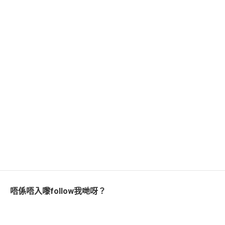
唔係唔入嚟follow我哋呀？