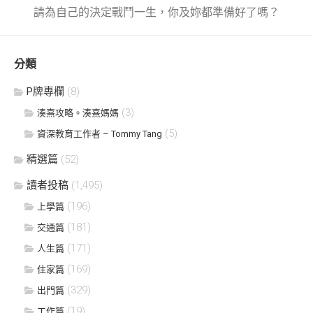
請為自己的決定戰鬥一生，你及妳都準備好了嗎？
分類
P牌專欄
(8)
(3)
湊熹攻略。湊熹媽媽
(5)
資深教育工作者 – Tommy Tang
精選篇
(52)
讀者投稿
(1,495)
(196)
上學篇
(181)
交通篇
(171)
人生篇
(169)
住家篇
(329)
出門篇
(19)
工作篇