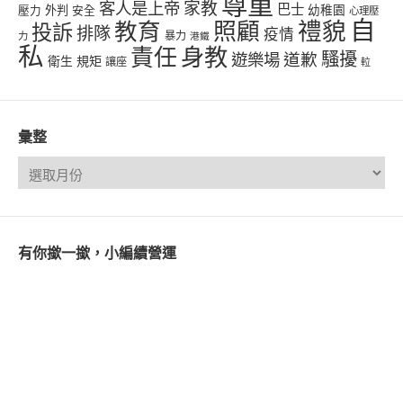
尊重
客人是上帝
家教
巴士
幼稚園
壓力
外判
安全
心理壓
自
禮貌
教育
照顧
投訴
排隊
疫情
力
暴力
港鐵
私
責任
身教
騷擾
遊樂場
道歉
衛生
規矩
讓座
𨋢
彙整
有你撳一撳，小編續營運