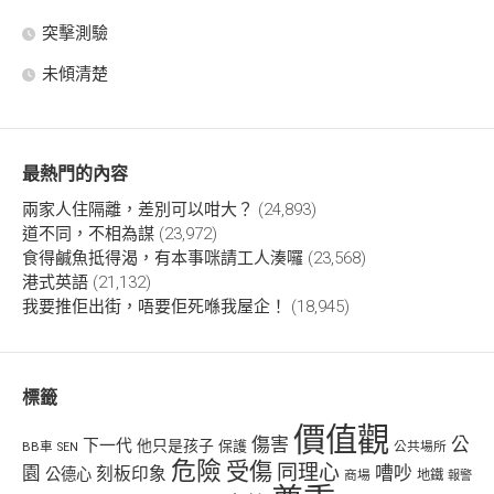
突擊測驗
未傾清楚
最熱門的內容
兩家人住隔離，差別可以咁大？
(24,893)
道不同，不相為謀
(23,972)
食得鹹魚抵得渴，有本事咪請工人湊囉
(23,568)
港式英語
(21,132)
我要推佢出街，唔要佢死喺我屋企！
(18,945)
標籤
價值觀
傷害
公
下一代
他只是孩子
保護
BB車
公共場所
SEN
危險
受傷
同理心
嘈吵
園
刻板印象
公德心
商場
地鐵
報警