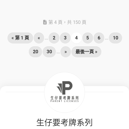
第 4 頁，共 150 頁
« 第 1 頁
«
...
2
3
4
5
6
...
10
20
30
...
»
最後一頁 »
生仔要考牌系列