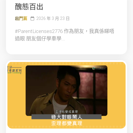
醜態百出
出門篇
2026 年 3 月 23 日
#ParentLicenses2776 作為朋友，我真係睇唔
過眼 朋友個仔學車學...