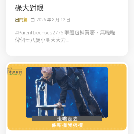
碌大對眼
出門篇
2026 年 3 月 12 日
#ParentLicenses2775 喺麵包鋪買嘢，無啦啦
俾個七八歲小朋大大力...