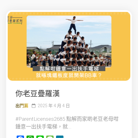
你老豆疊羅漢
出門篇
2025 年 4 月 4 日
#ParentLicenses2685 點解而家啲老豆老母咁
鍾意一出扶手電梯，就...