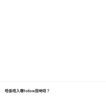
唔係唔入嚟follow我哋呀？