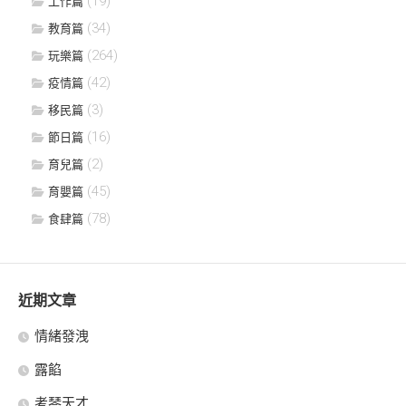
(19)
工作篇
(34)
教育篇
(264)
玩樂篇
(42)
疫情篇
(3)
移民篇
(16)
節日篇
(2)
育兒篇
(45)
育嬰篇
(78)
食肆篇
近期文章
情緒發洩
露餡
考琴天才