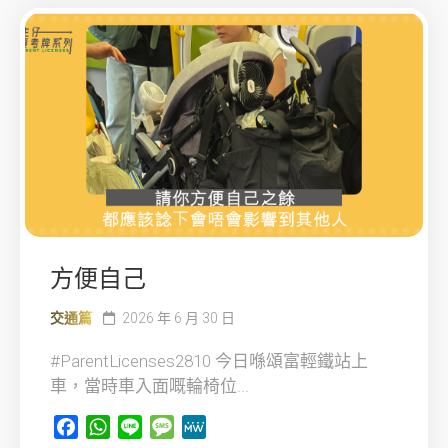
方便自己
交通篇
2026 年 6 月 30 日
#ParentLicenses2810 今日喺頌富輕鐵站上
車，當時車入面嘅輪椅位...
Facebook
WhatsApp
Line
Message
MeWe