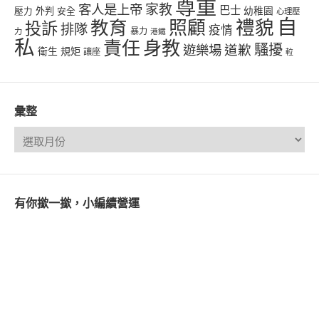
尊重
客人是上帝
家教
巴士
幼稚園
壓力
外判
安全
心理壓
自
禮貌
教育
照顧
投訴
排隊
疫情
力
暴力
港鐵
私
責任
身教
騷擾
遊樂場
道歉
衛生
規矩
讓座
𨋢
彙整
有你撳一撳，小編續營運