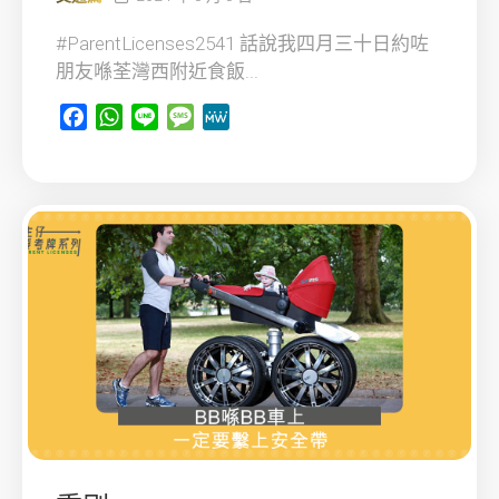
#ParentLicenses2541 話說我四月三十日約咗
朋友喺荃灣西附近食飯...
Facebook
WhatsApp
Line
Message
MeWe