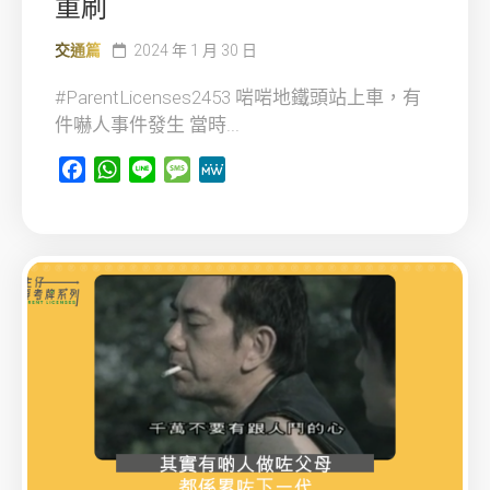
重刷
交通篇
2024 年 1 月 30 日
#ParentLicenses2453 啱啱地鐵頭站上車，有
件嚇人事件發生 當時...
Facebook
WhatsApp
Line
Message
MeWe