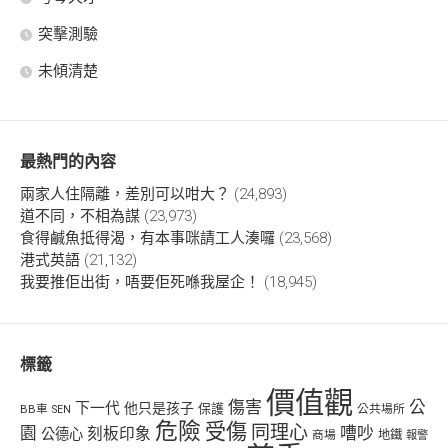
突擊測驗
未傾清楚
最熱門的內容
兩家人住隔離，差別可以咁大？
(24,893)
道不同，不相為謀
(23,973)
食得鹹魚抵得渴，有本事咪請工人湊囉
(23,568)
港式英語
(21,132)
我要推佢出街，唔要佢死喺我屋企！
(18,945)
標籤
價值觀
傷害
公
下一代
他只是孩子
保護
BB車
公共場所
SEN
危險
受傷
同理心
嘈吵
園
刻板印象
公德心
商場
地鐵
報警