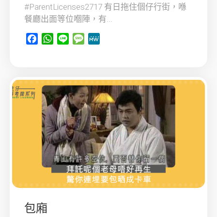
#ParentLicenses2717 有日拖住個仔行街，喺
餐廳出面等位嗰陣，有...
Facebook
WhatsApp
Line
Message
MeWe
包廂