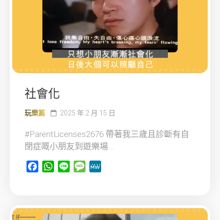
社會化
玩樂篇
2025 年 2 月 15 日
#ParentLicenses2676 帶著我三歲且診斷有自
閉症嘅小朋友到遊樂場...
Facebook
WhatsApp
Line
Message
MeWe