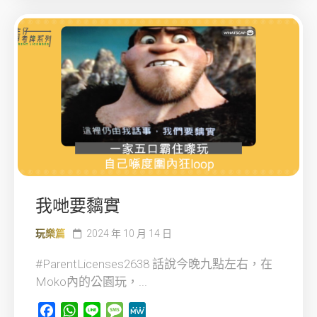
我哋要黐實
玩樂篇
2024 年 10 月 14 日
#ParentLicenses2638 話說今晚九點左右，在
Moko內的公園玩，...
Facebook
WhatsApp
Line
Message
MeWe