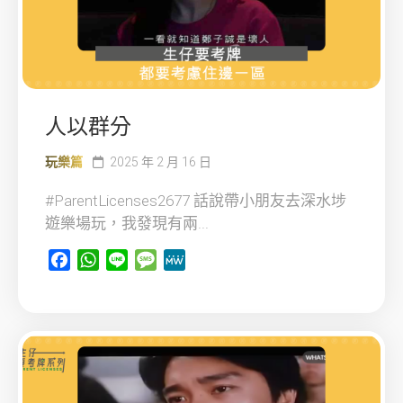
人以群分
玩樂篇
2025 年 2 月 16 日
#ParentLicenses2677 話說帶小朋友去深水埗
遊樂場玩，我發現有兩...
Facebook
WhatsApp
Line
Message
MeWe