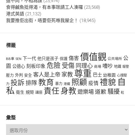
道不同，不相為謀
(23,974)
食得鹹魚抵得渴，有本事咪請工人湊囉
(23,568)
港式英語
(21,132)
我要推佢出街，唔要佢死喺我屋企！
(18,945)
標籤
價值觀
傷害
公
下一代
他只是孩子
保護
BB車
公共場所
SEN
危險
受傷
同理心
嘈吵
園
刻板印象
公德心
商場
地鐵
報警
尊重
客人是上帝
家教
巴士
幼稚園
壓力
外判
安全
心理壓
自
禮貌
教育
照顧
投訴
排隊
疫情
力
暴力
港鐵
私
責任
身教
騷擾
遊樂場
道歉
衛生
規矩
讓座
𨋢
彙整