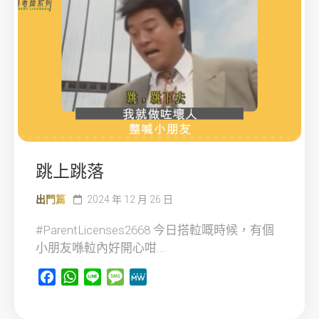
跳上跳落
出門篇
2024 年 12 月 26 日
#ParentLicenses2668 今日搭𨋢嘅時候，有個
小朋友喺𨋢內好開心咁...
Facebook
WhatsApp
Line
Message
MeWe