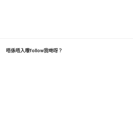
唔係唔入嚟follow我哋呀？