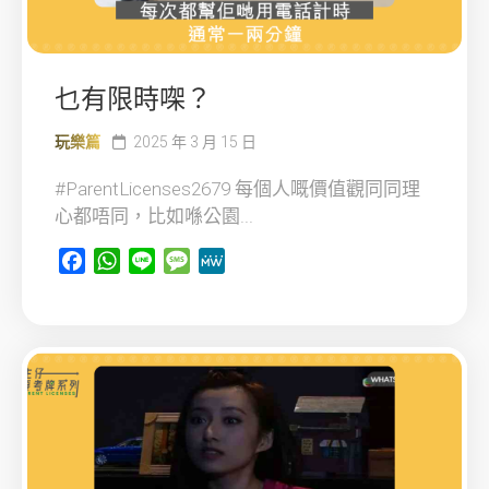
乜有限時㗎？
玩樂篇
2025 年 3 月 15 日
#ParentLicenses2679 每個人嘅價值觀同同理
心都唔同，比如喺公園...
Facebook
WhatsApp
Line
Message
MeWe