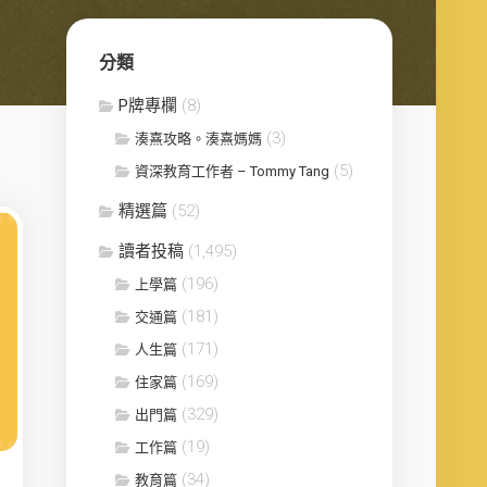
分類
P牌專欄
(8)
(3)
湊熹攻略。湊熹媽媽
(5)
資深教育工作者 – Tommy Tang
精選篇
(52)
讀者投稿
(1,495)
(196)
上學篇
(181)
交通篇
(171)
人生篇
(169)
住家篇
(329)
出門篇
(19)
工作篇
(34)
教育篇