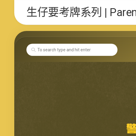
Skip
生仔要考牌系列 | Parent 
to
content