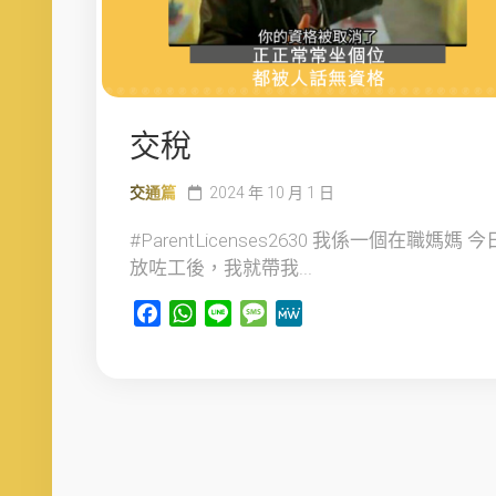
交稅
交通篇
2024 年 10 月 1 日
#ParentLicenses2630 我係一個在職媽媽 今
放咗工後，我就帶我...
Facebook
WhatsApp
Line
Message
MeWe