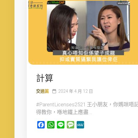
計算
交通篇
2024 年 4 月 12 日
#ParentLicenses2521 王小朋友，你媽咪唔
得教你，喺地鐵上應盡...
Facebook
WhatsApp
Line
Message
MeWe