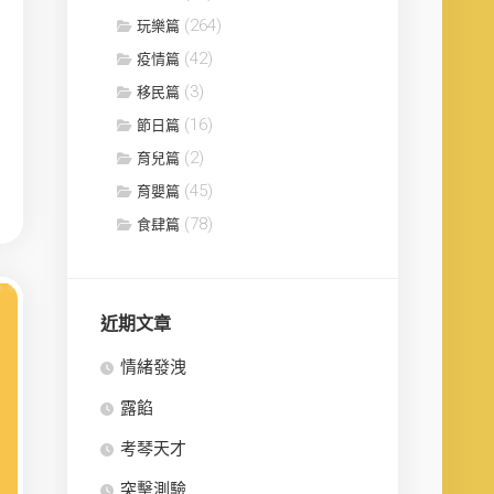
(264)
玩樂篇
(42)
疫情篇
(3)
移民篇
(16)
節日篇
(2)
育兒篇
(45)
育嬰篇
(78)
食肆篇
近期文章
情緒發洩
露餡
考琴天才
突擊測驗