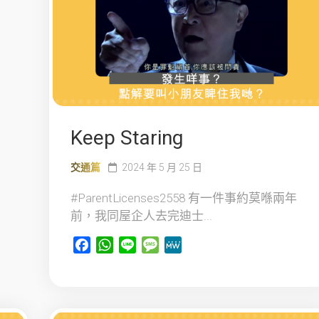
Keep Staring
交通篇
2024 年 5 月 25 日
#ParentLicenses2558 有一件事約莫喺兩年
前，我同屋企人去完迪士...
Facebook
WhatsApp
Line
Message
MeWe