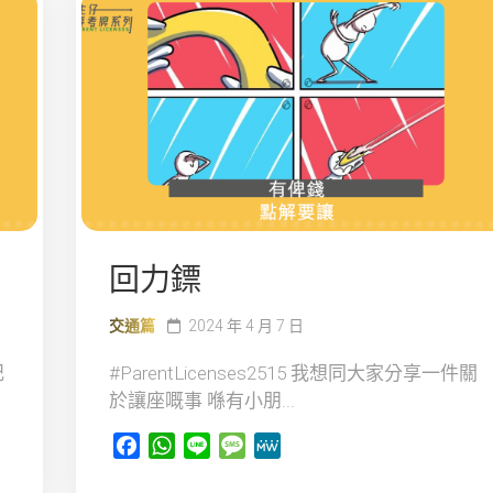
回力鏢
交通篇
2024 年 4 月 7 日
記
#ParentLicenses2515 我想同大家分享一件關
於讓座嘅事 喺有小朋...
Facebook
WhatsApp
Line
Message
MeWe