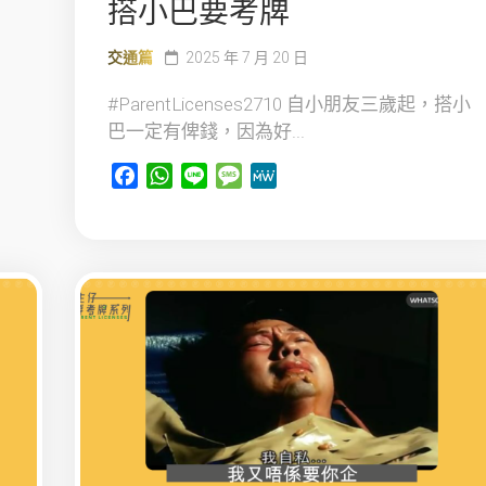
搭小巴要考牌
交通篇
2025 年 7 月 20 日
#ParentLicenses2710 自小朋友三歲起，搭小
巴一定有俾錢，因為好...
Facebook
WhatsApp
Line
Message
MeWe