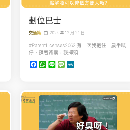
劃位巴士
交通篇
2024 年 12 月 21 日
#ParentLicenses2662 有一次我抱住一歲半嘅
仔，孭著背囊，我搏頭...
Facebook
WhatsApp
Line
Message
MeWe