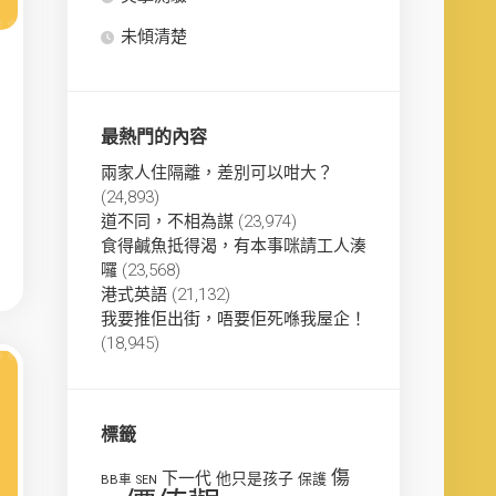
未傾清楚
最熱門的內容
兩家人住隔離，差別可以咁大？
(24,893)
道不同，不相為謀
(23,974)
食得鹹魚抵得渴，有本事咪請工人湊
囉
(23,568)
港式英語
(21,132)
我要推佢出街，唔要佢死喺我屋企！
(18,945)
標籤
傷
下一代
他只是孩子
保護
BB車
SEN