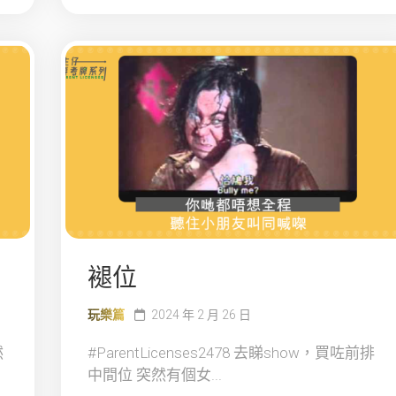
褪位
玩樂篇
2024 年 2 月 26 日
然
#ParentLicenses2478 去睇show，買咗前排
中間位 突然有個女...