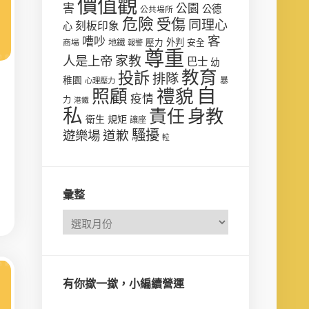
價值觀
害
公園
公德
公共場所
危險
受傷
同理心
刻板印象
心
客
嘈吵
壓力
外判
安全
商場
地鐵
報警
尊重
人是上帝
家教
巴士
幼
教育
投訴
排隊
稚園
心理壓力
暴
自
禮貌
照顧
疫情
力
港鐵
私
責任
身教
衛生
規矩
讓座
騷擾
遊樂場
道歉
𨋢
彙整
有你撳一撳，小編續營運