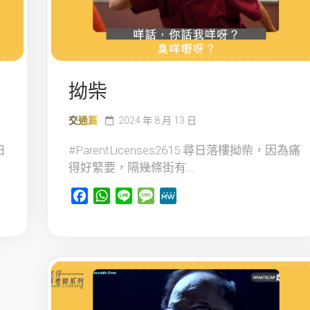
拗柴
交通篇
2024 年 8 月 13 日
日
#ParentLicenses2615 尋日落樓拗柴，因為痛
得好緊要，隔幾條街有...
Facebook
WhatsApp
Line
Message
MeWe