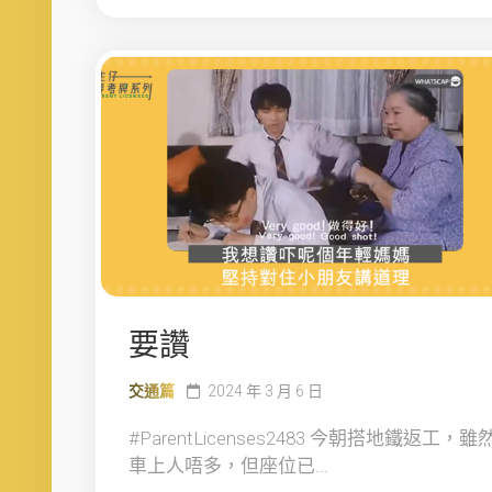
要讚
交通篇
2024 年 3 月 6 日
#ParentLicenses2483 今朝搭地鐵返工，雖
車上人唔多，但座位已...