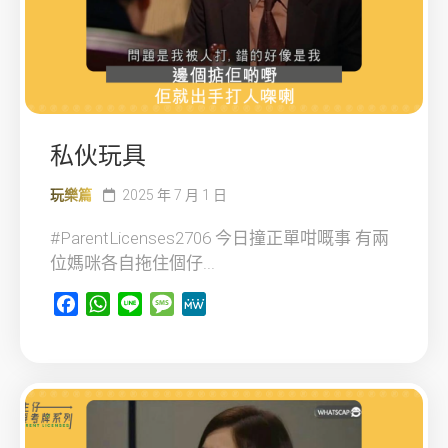
私伙玩具
玩樂篇
2025 年 7 月 1 日
#ParentLicenses2706 今日撞正單咁嘅事 有兩
位媽咪各自拖住個仔...
Facebook
WhatsApp
Line
Message
MeWe