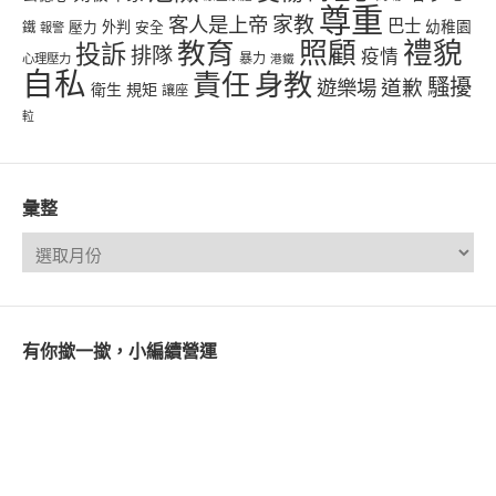
尊重
客人是上帝
家教
巴士
幼稚園
壓力
外判
安全
鐵
報警
禮貌
教育
照顧
投訴
排隊
疫情
心理壓力
暴力
港鐵
自私
責任
身教
騷擾
遊樂場
道歉
衛生
規矩
讓座
𨋢
彙整
有你撳一撳，小編續營運