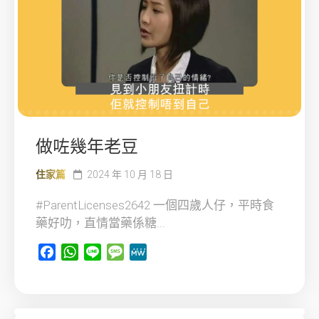
做咗幾年老豆
住家篇
2024 年 10 月 18 日
#ParentLicenses2642 一個四歲人仔，平時食
藥好叻，直情當藥係糖...
Facebook
WhatsApp
Line
Message
MeWe