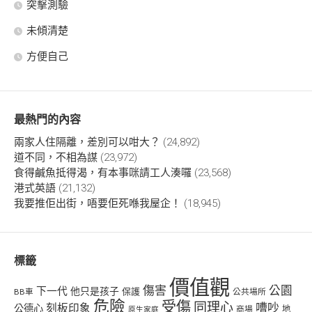
突擊測驗
未傾清楚
方便自己
最熱門的內容
兩家人住隔離，差別可以咁大？
(24,892)
道不同，不相為謀
(23,972)
食得鹹魚抵得渴，有本事咪請工人湊囉
(23,568)
港式英語
(21,132)
我要推佢出街，唔要佢死喺我屋企！
(18,945)
標籤
價值觀
傷害
公園
下一代
他只是孩子
保護
BB車
公共場所
危險
受傷
同理心
嘈吵
刻板印象
公德心
商場
地
原生家庭