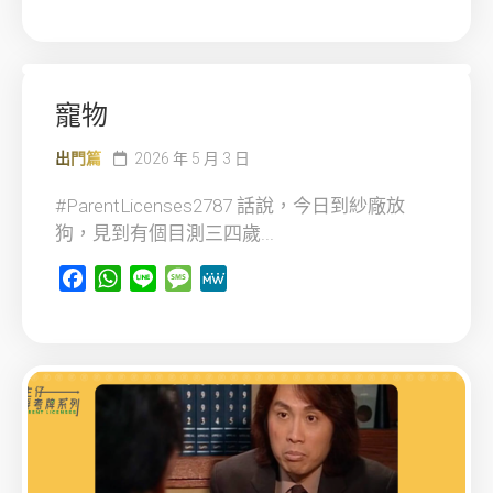
寵物
出門篇
2026 年 5 月 3 日
#ParentLicenses2787 話說，今日到紗廠放
狗，見到有個目測三四歲...
Facebook
WhatsApp
Line
Message
MeWe