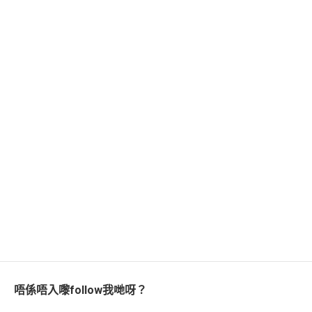
唔係唔入嚟follow我哋呀？