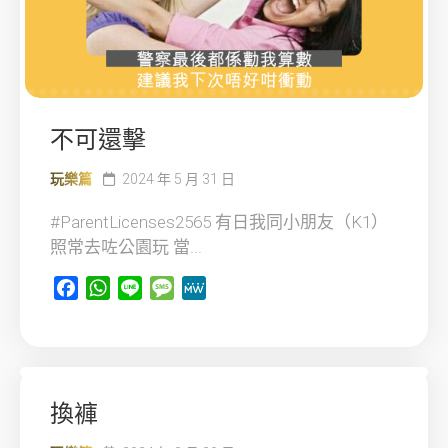
不可還擊
玩樂篇
2024 年 5 月 31 日
#ParentLicenses2565 有日我同小朋友（K1）
照常去咗公園玩 當...
Facebook
WhatsApp
Line
Message
MeWe
換褲