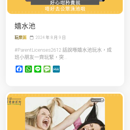
嬉水池
玩樂篇
2024 年 8 月 9 日
#ParentLicenses2612 話說喺嬉水池玩水，成
班小朋友一齊玩緊，突...
Facebook
WhatsApp
Line
Message
MeWe