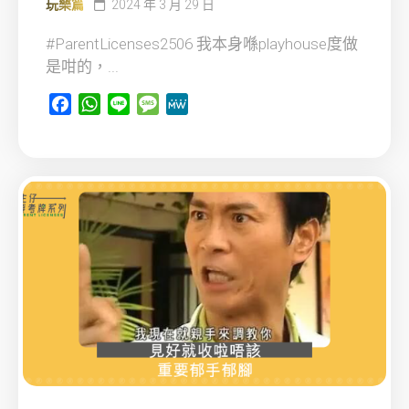
玩樂篇
2024 年 3 月 29 日
#ParentLicenses2506 我本身喺playhouse度做
是咁的，...
Facebook
WhatsApp
Line
Message
MeWe