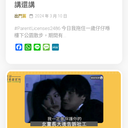
講還講
出門篇
2024 年 3 月 10 日
#ParentLicenses2486 今日我拖住一歲仔仔喺
樓下公園散步，期間有...
Facebook
WhatsApp
Line
Message
MeWe