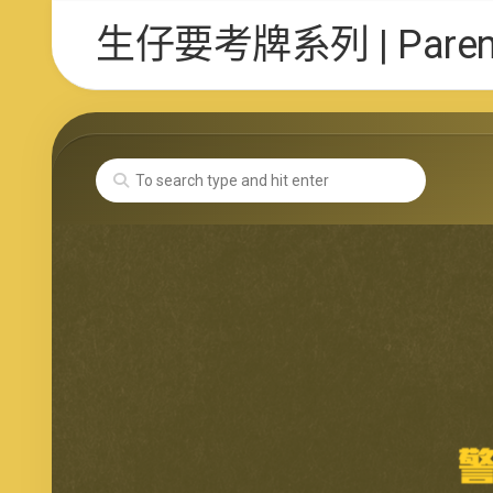
Skip
生仔要考牌系列 | Parent 
to
content