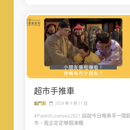
超市手推車
出門篇
2024 年 9 月 11 日
#ParentLicenses2621 話說今日喺美孚一間
市，我企定定喺個凍櫃...