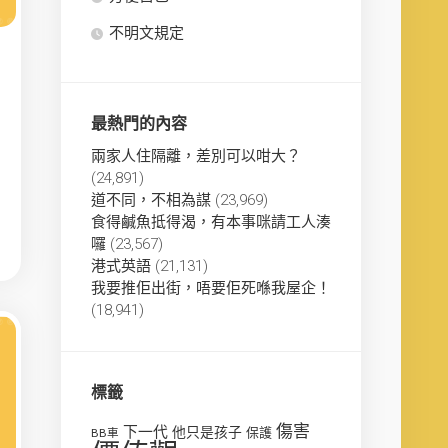
不明文規定
最熱門的內容
兩家人住隔離，差別可以咁大？
(24,891)
道不同，不相為謀
(23,969)
食得鹹魚抵得渴，有本事咪請工人湊
囉
(23,567)
港式英語
(21,131)
我要推佢出街，唔要佢死喺我屋企！
(18,941)
標籤
傷害
下一代
他只是孩子
保護
BB車