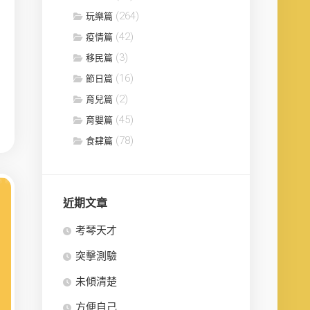
(264)
玩樂篇
(42)
疫情篇
(3)
移民篇
(16)
節日篇
(2)
育兒篇
(45)
育嬰篇
(78)
食肆篇
近期文章
考琴天才
突擊測驗
未傾清楚
方便自己