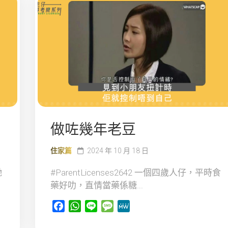
做咗幾年老豆
住家篇
2024 年 10 月 18 日
哋
#ParentLicenses2642 一個四歲人仔，平時食
藥好叻，直情當藥係糖...
Facebook
WhatsApp
Line
Message
MeWe