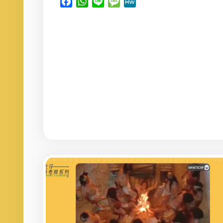
Facebook
WhatsApp
Line
Message
MeWe