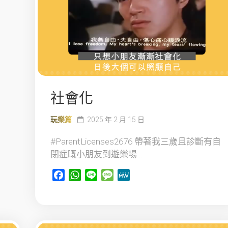
社會化
玩樂篇
2025 年 2 月 15 日
#ParentLicenses2676 帶著我三歲且診斷有自
閉症嘅小朋友到遊樂場...
Facebook
WhatsApp
Line
Message
MeWe