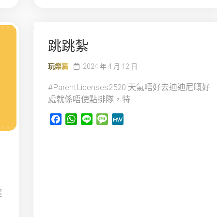
跳跳紮
玩樂篇
2024 年 4 月 12 日
#ParentLicenses2520 天氣唔好去迪迪尼嘅好
處就係唔使點排隊，特...
Facebook
WhatsApp
Line
Message
MeWe
超