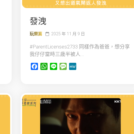
發洩
玩樂篇
2025 年 11 月 9 日
#ParentLicenses2733 同樣作為爸爸，想分享
我仔仔當時三歳半被人...
Facebook
WhatsApp
Line
Message
MeWe