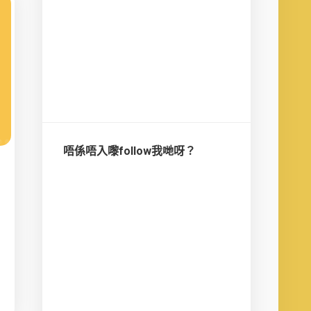
唔係唔入嚟follow我哋呀？