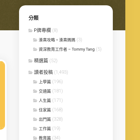
分類
P牌專欄
(8)
(3)
湊熹攻略。湊熹媽媽
(5)
資深教育工作者 – Tommy Tang
精選篇
(52)
讀者投稿
(1,493)
(196)
上學篇
(181)
交通篇
(171)
人生篇
(168)
住家篇
(328)
出門篇
(19)
工作篇
(34)
教育篇