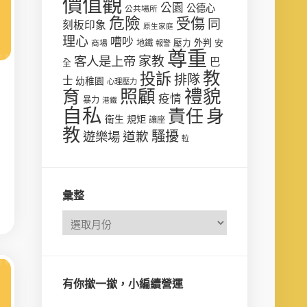
價值觀
公園
公德心
公共場所
危險
受傷
同
刻板印象
原生家庭
理心
嘈吵
壓力
外判
安
商場
地鐵
報警
尊重
客人是上帝
家教
巴
全
教
投訴
排隊
士
幼稚園
心理壓力
禮貌
育
照顧
疫情
暴力
港鐵
自私
責任
身
衛生
規矩
讓座
教
騷擾
遊樂場
道歉
𨋢
彙整
有你撳一撳，小編續營運