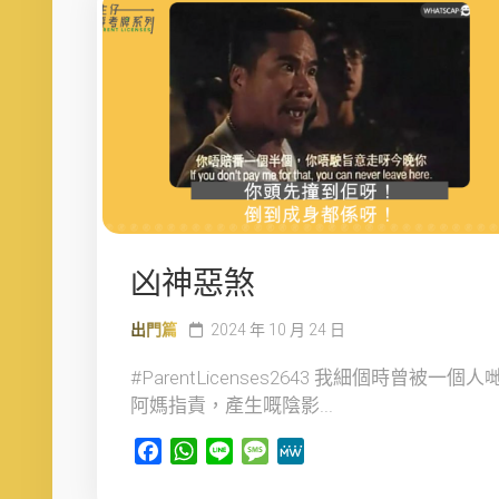
凶神惡煞
出門篇
2024 年 10 月 24 日
#ParentLicenses2643 我細個時曾被一個人
阿媽指責，產生嘅陰影...
Facebook
WhatsApp
Line
Message
MeWe