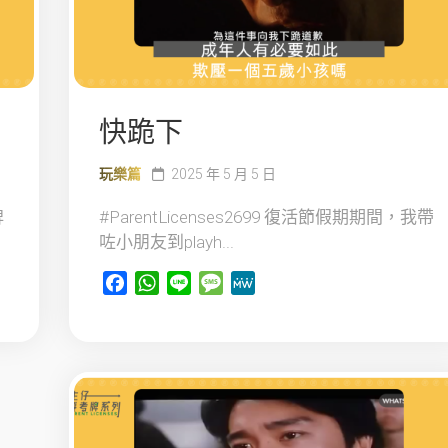
快跪下
玩樂篇
2025 年 5 月 5 日
牌
#ParentLicenses2699 復活節假期期間，我帶
咗小朋友到playh...
Facebook
WhatsApp
Line
Message
MeWe