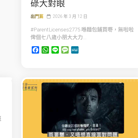
碌大對眼
出門篇
2026 年 3 月 12 日
#ParentLicenses2775 喺麵包鋪買嘢，無啦啦
俾個七八歲小朋大大力...
Facebook
WhatsApp
Line
Message
MeWe
嘅