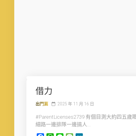
借力
出門篇
2025 年 11 月 16 日
#ParentLicenses2739 有個目測大約四五歲
細路一邊排隊一邊搞人...