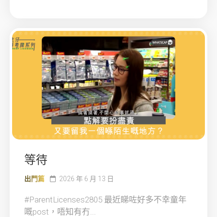
等待
出門篇
2026 年 6 月 13 日
#ParentLicenses2805 最近睇咗好多不幸童年
嘅post，唔知有冇...