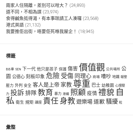
兩家人住隔離，差別可以咁大？
(24,893)
道不同，不相為謀
(23,974)
食得鹹魚抵得渴，有本事咪請工人湊囉
(23,568)
港式英語
(21,132)
我要推佢出街，唔要佢死喺我屋企！
(18,945)
標籤
價值觀
傷害
公
下一代
他只是孩子
保護
BB車
公共場所
SEN
危險
受傷
同理心
嘈吵
園
刻板印象
公德心
商場
地鐵
報警
尊重
客人是上帝
家教
巴士
幼稚園
壓力
外判
安全
心理壓
自
禮貌
教育
照顧
投訴
排隊
疫情
力
暴力
港鐵
私
責任
身教
騷擾
遊樂場
道歉
衛生
規矩
讓座
𨋢
彙整