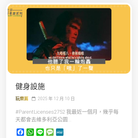
健身設施
玩樂篇
2025 年 12 月 10 日
#ParentLicenses2752 我最近一個月，幾乎每
天都會去維多利亞公園...
Facebook
WhatsApp
Line
Message
MeWe