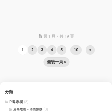
第 1 頁，共 19 頁
1
2
3
4
5
...
10
...
»
最後一頁 »
分類
P牌專欄
(8)
(3)
湊熹攻略。湊熹媽媽