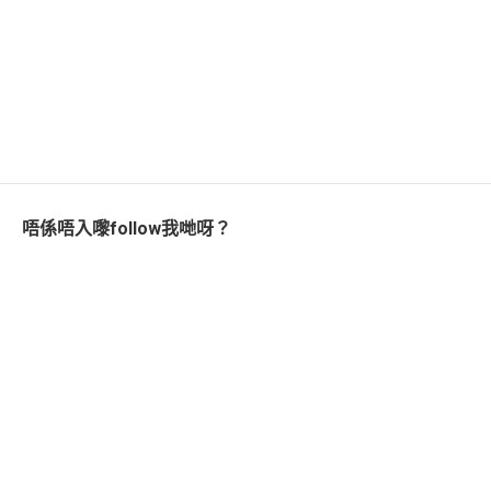
唔係唔入嚟follow我哋呀？