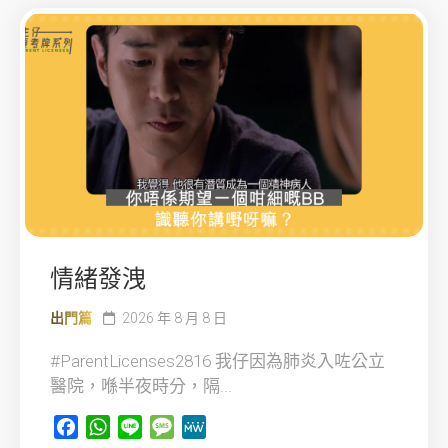
情緒發洩
出門篇
2026 年 8 月 8 日
#ParentLicenses2816 我仔因為肺炎入咗公立
醫院，喺半夜時分，隔...
Facebook
WhatsApp
Line
Message
MeWe