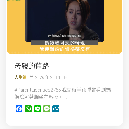
母親的舊路
人生篇
2026 年 2 月 13 日
#ParentLicenses2765 我兒時半夜睡醒看到媽
媽陰沉著臉坐在客廳，...
Facebook
WhatsApp
Line
Message
MeWe