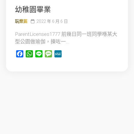
幼稚園畢業
玩樂篇
2022 年 6 月 6 日
ParentLicenses1777 前幾日同一班同學喺某大
型公園做瑜伽，揀咗一...
Facebook
WhatsApp
Line
Message
MeWe