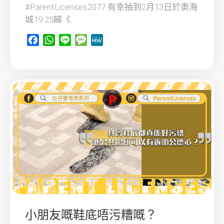
#ParentLicenses2077 有幸抽到2月13日於奧海
城19:25睇《...
Facebook
WhatsApp
Line
Message
MeWe
小朋友嘅鞋底唔污糟嘅？