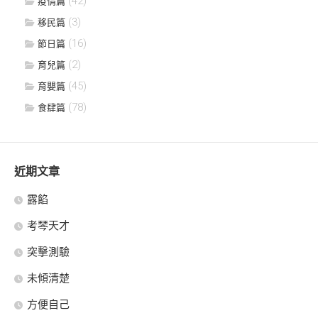
(42)
疫情篇
(3)
移民篇
(16)
節日篇
(2)
育兒篇
(45)
育嬰篇
(78)
食肆篇
近期文章
露餡
考琴天才
突擊測驗
未傾清楚
方便自己