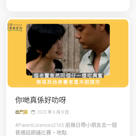
你哋真係好叻呀
出門篇
2023 年 6 月 8 日
#ParentLicenses2165 前幾日帶小朋友去一個
普通話朗誦比賽，地點...