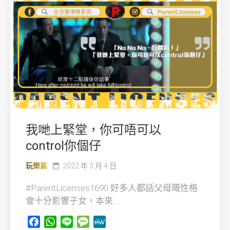
我哋上緊堂，你可唔可以
control你個仔
玩樂篇
2022 年 3 月 4 日
#ParentLicenses1690 好多人都話父母嘅性格
會十分影響子女，本來...
Facebook
WhatsApp
Line
Message
MeWe