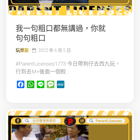
我一句粗口都無講過，你就
句句粗口
玩樂篇
2022 年 6 月 5 日
#ParentLicenses1773 今日帶狗仔去西九玩，
行到去M+後面一個較...
Facebook
WhatsApp
Line
Message
MeWe