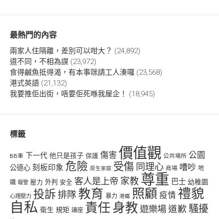
最熱門的內容
兩家人住隔離，差別可以咁大？
(24,892)
道不同，不相為謀
(23,972)
食得鹹魚抵得渴，有本事咪請工人湊囉
(23,568)
港式英語
(21,132)
我要推佢出街，唔要佢死喺我屋企！
(18,945)
標籤
價值觀
傷害
公園
下一代
他只是孩子
保護
BB車
公共場所
危險
受傷
同理心
嘈吵
刻板印象
公德心
商場
地
原生家庭
尊重
客人是上帝
家教
巴士
幼稚園
壓力
外判
安全
鐵
報警
禮貌
教育
照顧
投訴
排隊
疫情
心理壓力
暴力
港鐵
自私
責任
身教
騷擾
遊樂場
道歉
衛生
規矩
讓座