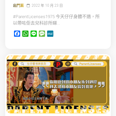
出門篇
2022 年 10 月 23 日
#ParentLicenses1975 今天仔仔身體不適，所
以帶咗佢去兒科診所睇...
Facebook
WhatsApp
Line
Message
MeWe