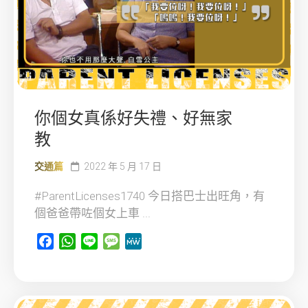
你個女真係好失禮、好無家
教
交通篇
2022 年 5 月 17 日
#ParentLicenses1740 今日搭巴士出旺角，有
個爸爸帶咗個女上車 ...
Facebook
WhatsApp
Line
Message
MeWe