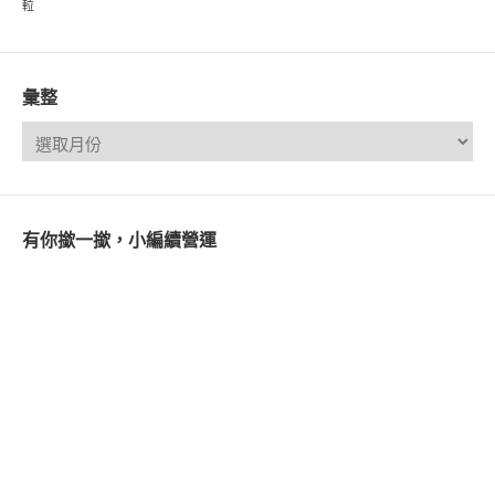
𨋢
彙整
有你撳一撳，小編續營運