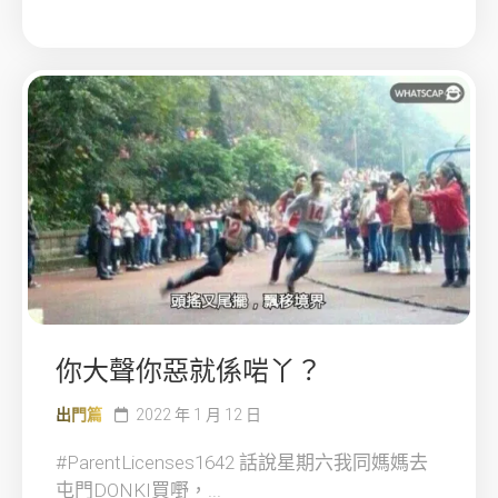
你大聲你惡就係啱丫？
出門篇
2022 年 1 月 12 日
#ParentLicenses1642 話說星期六我同媽媽去
屯門DONKI買嘢，...