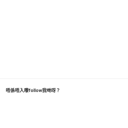
唔係唔入嚟follow我哋呀？