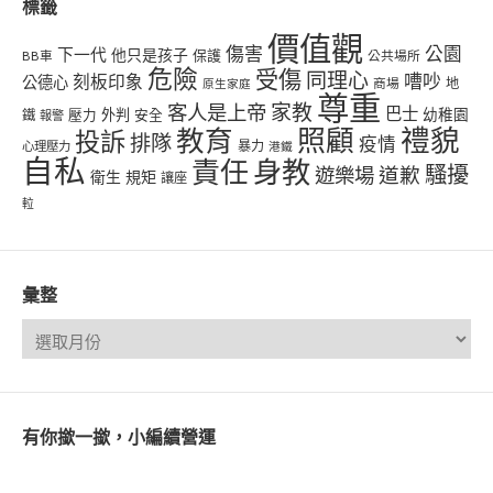
標籤
價值觀
傷害
公園
下一代
他只是孩子
保護
BB車
公共場所
危險
受傷
同理心
嘈吵
刻板印象
公德心
商場
地
原生家庭
尊重
客人是上帝
家教
巴士
幼稚園
壓力
外判
安全
鐵
報警
禮貌
教育
照顧
投訴
排隊
疫情
心理壓力
暴力
港鐵
自私
責任
身教
騷擾
遊樂場
道歉
衛生
規矩
讓座
𨋢
彙整
有你撳一撳，小編續營運