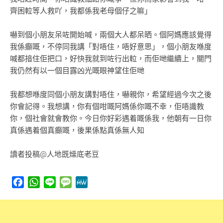
齊困𨋢等人救吖，我都係我老母個仔之嘛」
嚇到個小朋友呆咗開始喊，兩個大人都呆晒。個阿媽應該覺得
我係癲嘅，不停同我講「對唔住，唔好意思」，個小朋友喺度
喊都揞住佢把口，好快我就到咗行出𨋢，而佢哋繼續上，關門
我仍然有以一個目露凶光嘅眼神望住佢哋
我都想喺度同個小朋友講對唔住，嚇親你，希望經過今次之後
你會記得。我想講，你有個咁嘅阿媽係你嘅不幸，佢唔識教
你，個社會就會教你。今日你好彩遇着嘅係我，他朝有一日你
真係遇着個真癲嘅，後果係點真係無人知
讀者投稿@人地既燥底老豆
Facebook
WhatsApp
Line
Message
MeWe