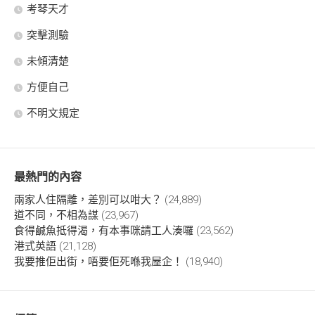
考琴天才
突擊測驗
未傾清楚
方便自己
不明文規定
最熱門的內容
兩家人住隔離，差別可以咁大？
(24,889)
道不同，不相為謀
(23,967)
食得鹹魚抵得渴，有本事咪請工人湊囉
(23,562)
港式英語
(21,128)
我要推佢出街，唔要佢死喺我屋企！
(18,940)