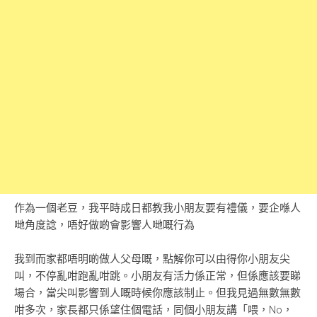
作為一個老豆，我平時成日都教我小朋友要有禮儀，要企喺人
哋角度諗，唔好做啲會影響人哋嘅行為
我到而家都唔明啲做人父母嘅，點解你可以由得你小朋友尖
叫，不停亂咁跑亂咁跳。小朋友有活力係正常，但係應該要睇
場合，當尖叫影響到人嘅時候你應該制止。但我見過無數無數
咁多次，家長都只係望住個電話，同個小朋友講「喂，No，