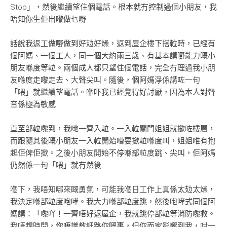
Stop」，然後繼續望住個電話。根本就冇控制過個小朋友，我
唔知你生佢出嚟做乜嘢
話說我返工做嘢做到好攰好燥，返到屋企樓下搭𨋢時，已經有
個阿媽、一個工人，同一個大約兩三歲、有基本講嘢能力嘅小
朋友喺度等𨋢。兩個成人都只望住個電話，完全冇理過我小朋
友喺度走嚟走去、大聲尖叫。隨後，個阿媽淨係講咗一句
「喂」就繼續望電話。嗰吓我已經覺得好討厭，因為本人對聲
音係極為敏感
直至部𨋢嚟到，我哋一齊入𨋢。一入𨋢關門姐姐就撳咗樓層，
而跟隨其後嘅小朋友一入𨋢開始嘈要撳𨋢喺度叫，姐姐唯有抱
起佢俾佢撳。之後小朋友開始不停喺部𨋢度跳、尖叫，佢阿媽
仍然係一句「喂」就冇然後
嗰下，我唔知哪來嘅勇氣，可能我嗰日工作上真係太攰太燥，
我決定喺部𨋢度咆哮。我大力喺部𨋢度跳，然後咆哮式同個阿
媽講：「嚟吖！一齊唔好返屋企，我就跳停部𨋢等消防嚟救。
我唔趕時間，你唔識教細路你嘅事，但你而家影響到我，咁一