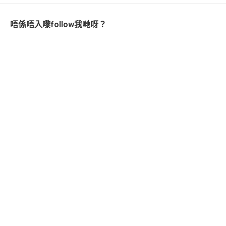
唔係唔入嚟follow我哋呀？