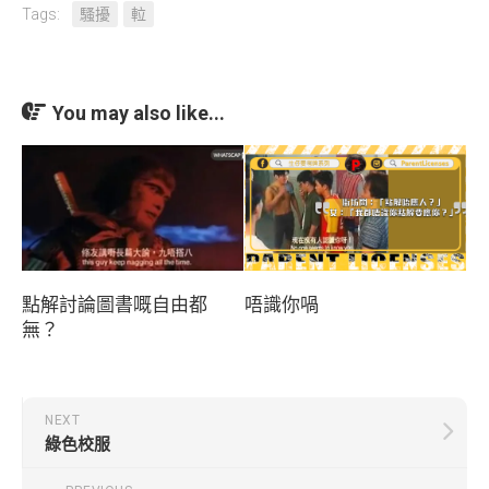
Tags:
騷擾
𨋢
You may also like...
點解討論圖書嘅自由都
唔識你喎
無？
NEXT
綠色校服