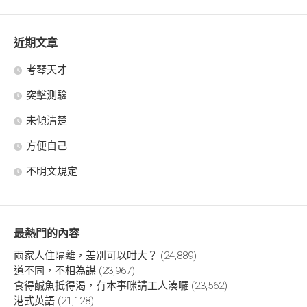
近期文章
考琴天才
突擊測驗
未傾清楚
方便自己
不明文規定
最熱門的內容
兩家人住隔離，差別可以咁大？
(24,889)
道不同，不相為謀
(23,967)
食得鹹魚抵得渴，有本事咪請工人湊囉
(23,562)
港式英語
(21,128)