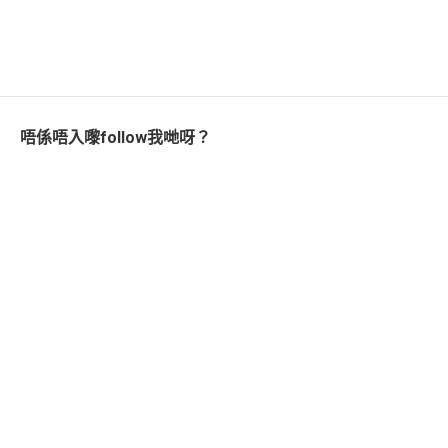
唔係唔入嚟follow我哋呀？