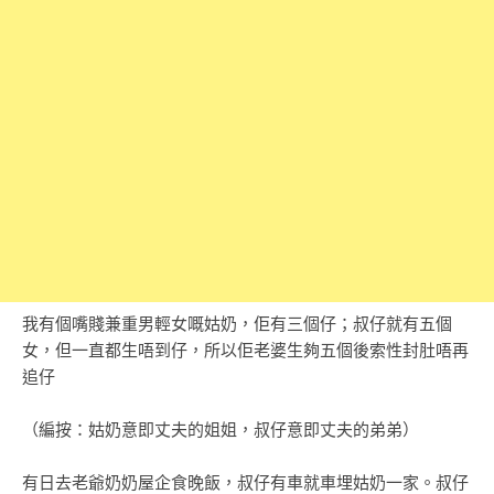
我有個嘴賤兼重男輕女嘅姑奶，佢有三個仔；叔仔就有五個
女，但一直都生唔到仔，所以佢老婆生夠五個後索性封肚唔再
追仔
（編按：姑奶意即丈夫的姐姐，叔仔意即丈夫的弟弟）
有日去老爺奶奶屋企食晚飯，叔仔有車就車埋姑奶一家。叔仔