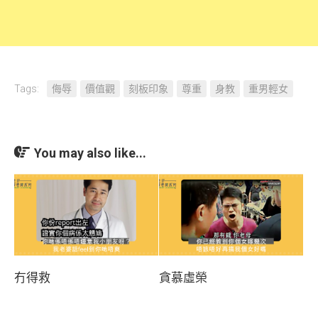
Tags:
侮辱
價值觀
刻板印象
尊重
身教
重男輕女
You may also like...
冇得救
貪慕虛榮