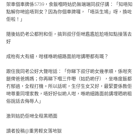
架車個車牌係5739，食飯嗰時姑奶無端端同叔仔講：「知唔知
點解你哋追唔到女？因為你個車牌囉，「唔柒生鳩」呀，換咗
佢啦！」
隨後姑奶老公都附和佢，搞到叔仔佢哋尷尷尬尬唔知點接落去
好
成枱有大有細，咁樣喺啲細路面前咁講嘢都有嘅？
跟住我同老公好大聲咁話：「你睇下叔仔啲女幾孝順，係咁夾
餸俾爸爸媽媽；你再睇下嗰三件嘢（姑奶啲仔），坐喺度飯都
冇郁過，全程打機。所以話呢，生仔生女又好，最緊要係教佢
哋尊重同埋家教，唔好好似啲人咁，喺啲細路面前講埋晒啲粗
俗說話去侮辱人」
激到姑奶佢哋全程黑晒面
讀者投稿@重男輕女落地獄