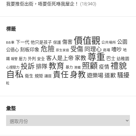
我要推佢出街，唔要佢死喺我屋企！
(18,940)
標籤
價值觀
傷害
公園
下一代
他只是孩子
保護
BB車
公共場所
危險
受傷
同理心
嘈吵
刻板印象
公德心
商場
地
原生家庭
尊重
客人是上帝
家教
巴士
幼稚園
壓力
外判
安全
鐵
報警
禮貌
教育
照顧
投訴
排隊
疫情
心理壓力
暴力
港鐵
自私
責任
身教
騷擾
遊樂場
道歉
衛生
規矩
讓座
𨋢
彙整