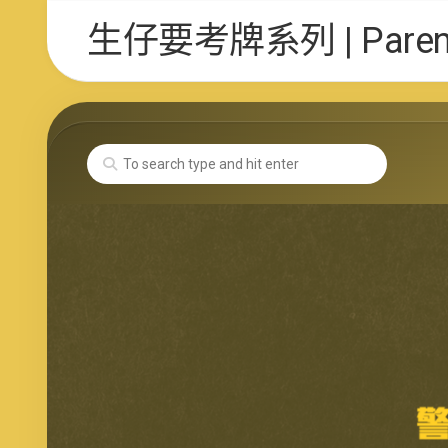
Skip
生仔要考牌系列 | Parent 
to
content