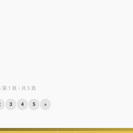
第 1 頁，共 5 頁
2
3
4
5
»