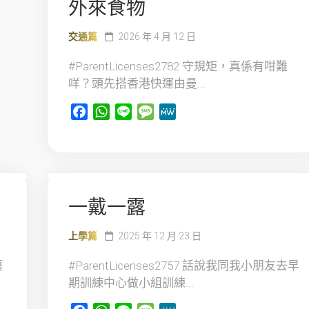
外來食物
交通篇
2026 年 4 月 12 日
#ParentLicenses2782 守規矩，真係有咁難
咩？頭先搭香港快運由曼...
Facebook
WhatsApp
Line
Message
MeWe
一戴一露
上學篇
2025 年 12 月 23 日
唔
#ParentLicenses2757 話說我同我小朋友去早
期訓練中心做小組訓練...