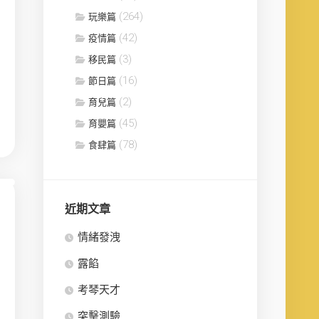
(264)
玩樂篇
(42)
疫情篇
(3)
移民篇
(16)
節日篇
(2)
育兒篇
(45)
育嬰篇
(78)
食肆篇
近期文章
情緒發洩
露餡
考琴天才
突擊測驗