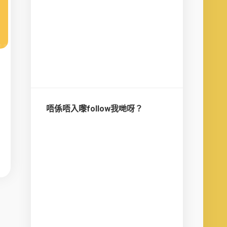
唔係唔入嚟follow我哋呀？