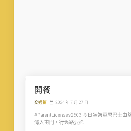
開餐
交通篇
2024 年 7 月 27 日
#ParentLicenses2603 今日坐架單層巴士由
灣入屯門，行舊路要途...