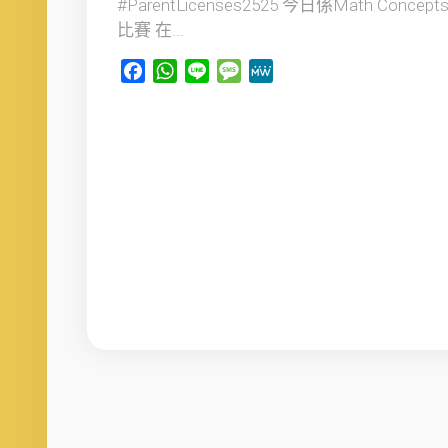
#ParentLicenses2525 今日係Math Concept
比賽 在...
Facebook
WhatsApp
Line
Message
MeWe