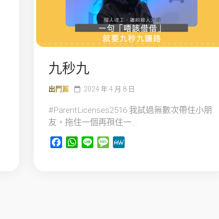
s
九秒九
出門篇
2024 年 4 月 8 日
#ParentLicenses2516 我試過無數次帶住小朋
友，拖住一個再孭住一...
Facebook
WhatsApp
Line
Message
MeWe