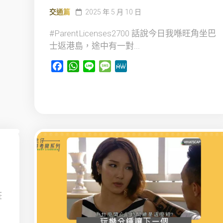
交通篇
2025 年 5 月 10 日
#ParentLicenses2700 話說今日我喺旺角坐巴
士返港島，途中有一對...
Facebook
WhatsApp
Line
Message
MeWe
荃