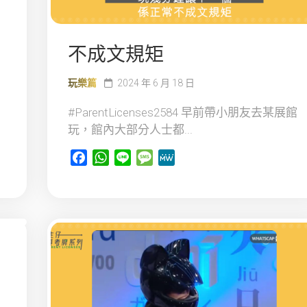
不成文規矩
玩樂篇
2024 年 6 月 18 日
#ParentLicenses2584 早前帶小朋友去某展館
玩，館內大部分人士都...
Facebook
WhatsApp
Line
Message
MeWe