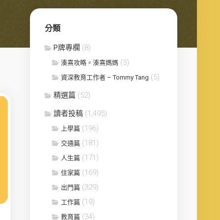
分類
P牌專欄
(8)
(3)
湊熹攻略。湊熹媽媽
(5)
資深教育工作者 – Tommy Tang
精選篇
(52)
讀者投稿
(1,495)
(196)
上學篇
(181)
交通篇
(171)
人生篇
(169)
住家篇
(329)
出門篇
(19)
工作篇
(34)
教育篇