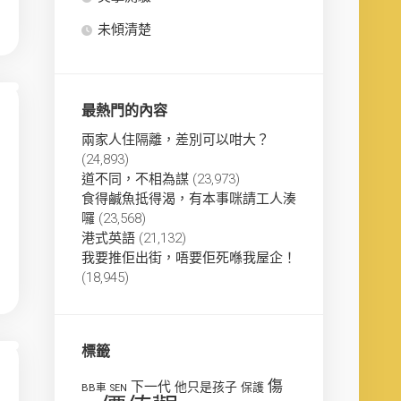
未傾清楚
最熱門的內容
兩家人住隔離，差別可以咁大？
(24,893)
道不同，不相為謀
(23,973)
食得鹹魚抵得渴，有本事咪請工人湊
囉
(23,568)
港式英語
(21,132)
我要推佢出街，唔要佢死喺我屋企！
(18,945)
標籤
傷
下一代
他只是孩子
保護
BB車
SEN