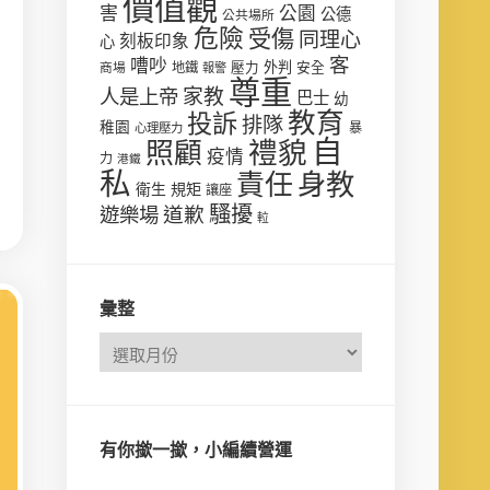
價值觀
害
公園
公德
公共場所
危險
受傷
同理心
刻板印象
心
客
嘈吵
壓力
外判
安全
商場
地鐵
報警
尊重
人是上帝
家教
巴士
幼
教育
投訴
排隊
稚園
心理壓力
暴
自
禮貌
照顧
疫情
力
港鐵
私
責任
身教
衛生
規矩
讓座
騷擾
遊樂場
道歉
𨋢
彙整
有你撳一撳，小編續營運