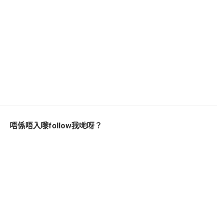
唔係唔入嚟follow我哋呀？