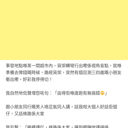
事發地點喺某一間超市內，貨架轉彎行出嚟係視角盲點，就喺
準備去俾錢嘅時候，路經貨架，突然有個目測三四歲嘅小朋友
衝出嚟，好彩我停得切！
我自然地低聲埋怨咗句：「由得佢喺度跑有無搞錯
」
跟小朋友同行嘅男人唔忿氣同人講，話我咁大個人好話佢個
仔，又話條路係大家
我反擊：「繼續講吖，條路係大家，撞到嗰陣咁講得唔