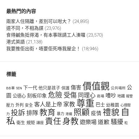
最熱門的內容
兩家人住隔離，差別可以咁大？
(24,895)
道不同，不相為謀
(23,976)
食得鹹魚抵得渴，有本事咪請工人湊囉
(23,570)
港式英語
(21,138)
我要推佢出街，唔要佢死喺我屋企！
(18,946)
標籤
價值觀
傷害
公
下一代
他只是孩子
保護
BB車
公共場所
SEN
危險
受傷
同理心
嘈吵
園
刻板印象
公德心
商場
地鐵
報警
尊重
客人是上帝
家教
巴士
幼稚園
壓力
外判
安全
心理壓
自
禮貌
教育
照顧
投訴
排隊
疫情
力
暴力
港鐵
私
責任
身教
騷擾
遊樂場
道歉
衛生
規矩
讓座
𨋢