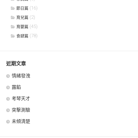
(16)
節日篇
(2)
育兒篇
(45)
育嬰篇
(78)
食肆篇
近期文章
情緒發洩
露餡
考琴天才
突擊測驗
未傾清楚