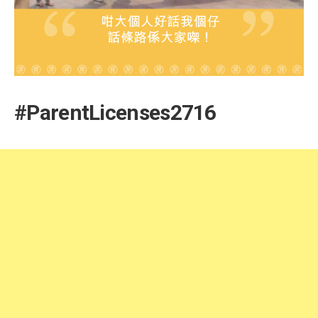
#ParentLicenses2716