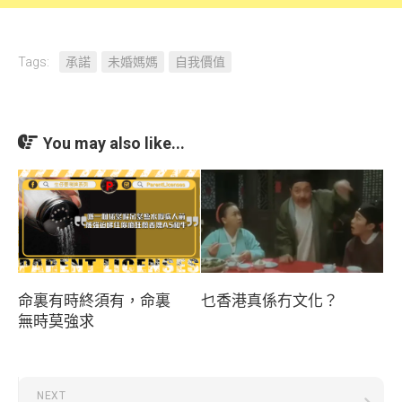
Tags:
承諾
未婚媽媽
自我價值
You may also like...
命裏有時終須有，命裏
乜香港真係冇文化？
無時莫強求
NEXT