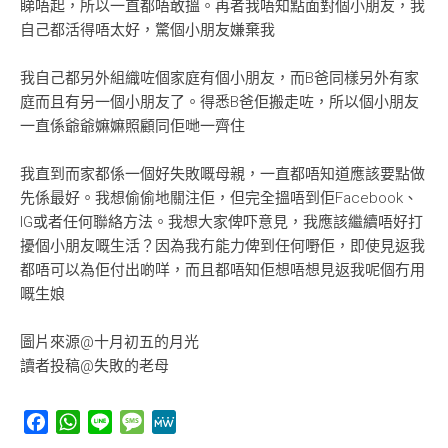
睇唔起，所以一直都唔敢搵。再者我唔知點面對個小朋友，我
自己都活得唔太好，驚個小朋友嫌棄我
我自己都另外組織咗個家庭有個小朋友，而B爸同樣另外有家
庭而且有另一個小朋友了。得悉B爸佢搬走咗，所以個小朋友
一直係爺爺嫲嫲照顧同佢哋一齊住
我直到而家都係一個好失敗嘅母親，一直都唔知道應該要點做
先係最好。我想偷偷地關注佢，但完全搵唔到佢Facebook、
IG或者任何聯絡方法。我想大家俾吓意見，我應該繼續唔好打
擾個小朋友嘅生活？因為我冇能力俾到任何嘢佢，即使見返我
都唔可以為佢付出啲咩，而且都唔知佢想唔想見返我呢個冇用
嘅生娘
圖片來源@十月初五的月光
讀者投稿@失敗的老母
Facebook
WhatsApp
Line
Message
MeWe