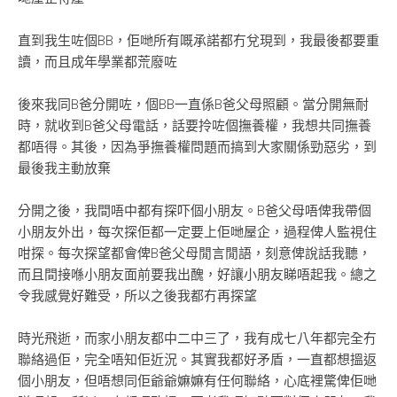
直到我生咗個BB，佢哋所有嘅承諾都冇兌現到，我最後都要重
讀，而且成年學業都荒廢咗
後來我同B爸分開咗，個BB一直係B爸父母照顧。當分開無耐
時，就收到B爸父母電話，話要拎咗個撫養權，我想共同撫養
都唔得。其後，因為爭撫養權問題而搞到大家關係勁惡劣，到
最後我主動放棄
分開之後，我間唔中都有探吓個小朋友。B爸父母唔俾我帶個
小朋友外出，每次探佢都一定要上佢哋屋企，過程俾人監視住
咁探。每次探望都會俾B爸父母閒言閒語，刻意俾說話我聽，
而且間接喺小朋友面前要我出醜，好讓小朋友睇唔起我。總之
令我感覺好難受，所以之後我都冇再探望
時光飛逝，而家小朋友都中二中三了，我有成七八年都完全冇
聯絡過佢，完全唔知佢近況。其實我都好矛盾，一直都想搵返
個小朋友，但唔想同佢爺爺嫲嫲有任何聯絡，心底裡驚俾佢哋