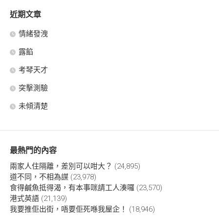
近期文章
情緒發洩
露餡
考琴天才
突擊測驗
未傾清楚
最熱門的內容
兩家人住隔離，差別可以咁大？
(24,895)
道不同，不相為謀
(23,978)
食得鹹魚抵得渴，有本事咪請工人湊囉
(23,570)
港式英語
(21,139)
我要推佢出街，唔要佢死喺我屋企！
(18,946)