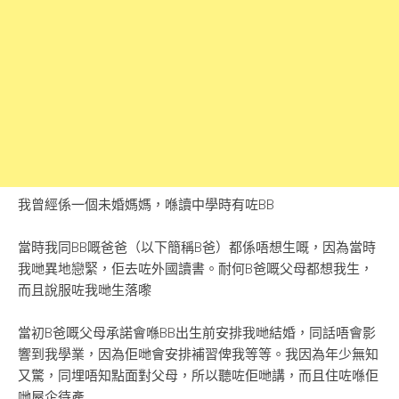
我曾經係一個未婚媽媽，喺讀中學時有咗BB
當時我同BB嘅爸爸（以下簡稱B爸）都係唔想生嘅，因為當時
我哋異地戀緊，佢去咗外國讀書。耐何B爸嘅父母都想我生，
而且說服咗我哋生落嚟
當初B爸嘅父母承諾會喺BB出生前安排我哋結婚，同話唔會影
響到我學業，因為佢哋會安排補習俾我等等。我因為年少無知
又驚，同埋唔知點面對父母，所以聽咗佢哋講，而且住咗喺佢
哋屋企待產