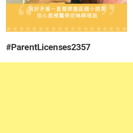
#ParentLicenses2357