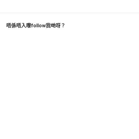
唔係唔入嚟follow我哋呀？