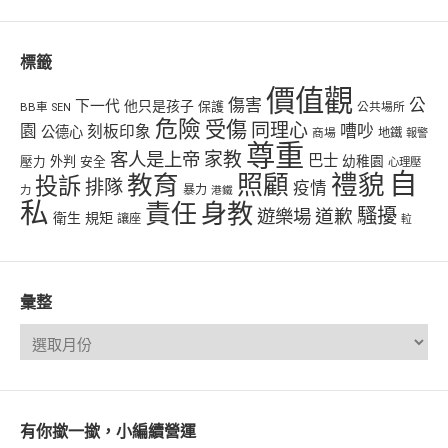
標籤
價值觀
傷害
公
下一代
他只是孩子
保護
BB車
公共場所
SEN
危險
受傷
同理心
嘈吵
園
刻板印象
公德心
商場
地鐵
報警
尊重
客人是上帝
家教
巴士
幼稚園
壓力
外判
安全
心理壓
自
禮貌
教育
照顧
投訴
排隊
疫情
力
暴力
港鐵
私
責任
身教
騷擾
遊樂場
道歉
衛生
規矩
讓座
𨋢
彙整
有你撳一撳，小編續營運