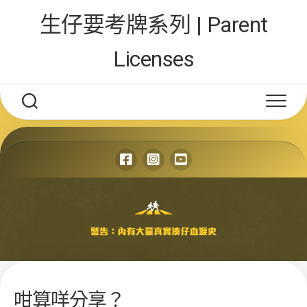
Skip
生仔要考牌系列 | Parent
to
content
Licenses
咁算咩分享？