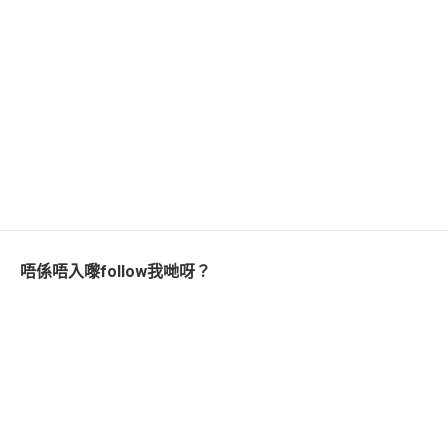
唔係唔入嚟follow我哋呀？