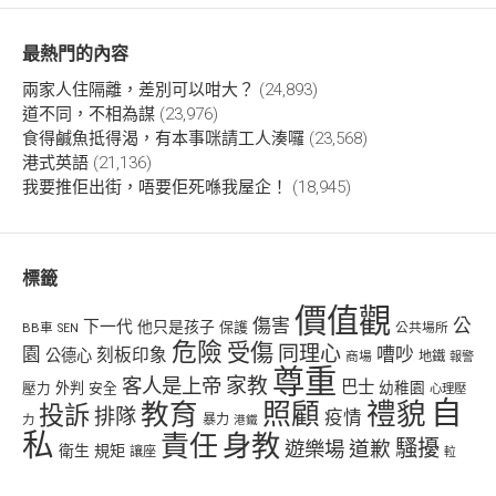
最熱門的內容
兩家人住隔離，差別可以咁大？
(24,893)
道不同，不相為謀
(23,976)
食得鹹魚抵得渴，有本事咪請工人湊囉
(23,568)
港式英語
(21,136)
我要推佢出街，唔要佢死喺我屋企！
(18,945)
標籤
價值觀
傷害
公
下一代
他只是孩子
保護
BB車
公共場所
SEN
危險
受傷
同理心
嘈吵
園
刻板印象
公德心
商場
地鐵
報警
尊重
客人是上帝
家教
巴士
幼稚園
壓力
外判
安全
心理壓
自
禮貌
教育
照顧
投訴
排隊
疫情
力
暴力
港鐵
私
責任
身教
騷擾
遊樂場
道歉
衛生
規矩
讓座
𨋢