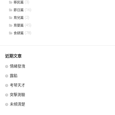
(3)
移民篇
(16)
節日篇
(2)
育兒篇
(45)
育嬰篇
(78)
食肆篇
近期文章
情緒發洩
露餡
考琴天才
突擊測驗
未傾清楚